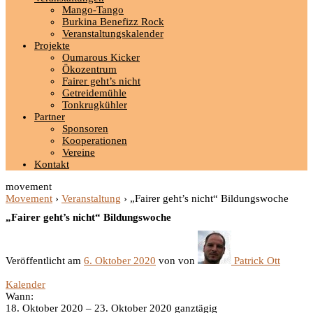
Mango-Tango
Burkina Benefizz Rock
Veranstaltungskalender
Projekte
Oumarous Kicker
Ökozentrum
Fairer geht’s nicht
Getreidemühle
Tonkrugkühler
Partner
Sponsoren
Kooperationen
Vereine
Kontakt
movement
Movement
›
Veranstaltung
›
„Fairer geht’s nicht“ Bildungswoche
„Fairer geht’s nicht“ Bildungswoche
Veröffentlicht am
6. Oktober 2020
von
von
Patrick Ott
Kalender
Wann:
18. Oktober 2020 – 23. Oktober 2020
ganztägig