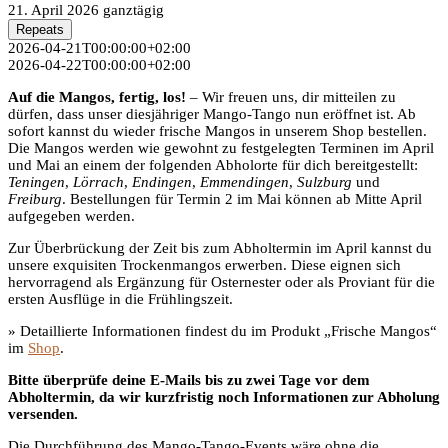
21. April 2026
ganztägig
Repeats
2026-04-21T00:00:00+02:00
2026-04-22T00:00:00+02:00
Auf die Mangos, fertig, los!
– Wir freuen uns, dir mitteilen zu
dürfen, dass unser diesjähriger Mango-Tango nun eröffnet ist. Ab
sofort kannst du wieder frische Mangos in unserem Shop bestellen.
Die Mangos werden wie gewohnt zu festgelegten Terminen im April
und Mai an einem der folgenden Abholorte für dich bereitgestellt:
Teningen
,
Lörrach
,
Endingen
,
Emmendingen
,
Sulzburg
und
Freiburg
. Bestellungen für Termin 2 im Mai können ab Mitte April
aufgegeben werden.
Zur Überbrückung der Zeit bis zum Abholtermin im April kannst du
unsere exquisiten Trockenmangos erwerben. Diese eignen sich
hervorragend als Ergänzung für Osternester oder als Proviant für die
ersten Ausflüge in die Frühlingszeit.
» Detaillierte Informationen findest du im Produkt „Frische Mangos“
im
Shop
.
Bitte überprüfe deine E-Mails bis zu zwei Tage vor dem
Abholtermin, da wir kurzfristig noch Informationen zur Abholung
versenden.
Die Durchführung des Mango-Tango-Events wäre ohne die