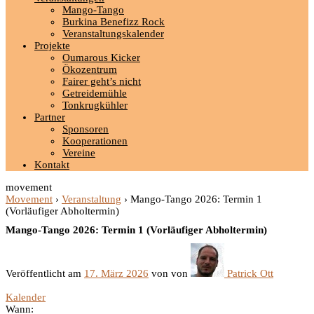
Mango-Tango
Burkina Benefizz Rock
Veranstaltungskalender
Projekte
Oumarous Kicker
Ökozentrum
Fairer geht’s nicht
Getreidemühle
Tonkrugkühler
Partner
Sponsoren
Kooperationen
Vereine
Kontakt
movement
Movement
›
Veranstaltung
›
Mango-Tango 2026: Termin 1
(Vorläufiger Abholtermin)
Mango-Tango 2026: Termin 1 (Vorläufiger Abholtermin)
Veröffentlicht am
17. März 2026
von
von
Patrick Ott
Kalender
Wann: