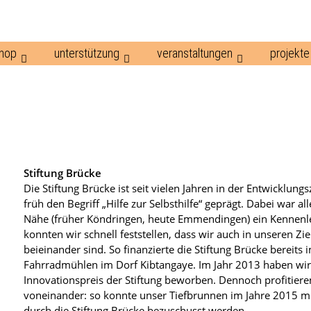
hop
unterstützung
veranstaltungen
projekte
Stiftung Brücke
Die Stiftung Brücke ist seit vielen Jahren in der Entwicklu
früh den Begriff „Hilfe zur Selbsthilfe“ geprägt. Dabei war a
Nähe (früher Köndringen, heute Emmendingen) ein Kennenl
konnten wir schnell feststellen, dass wir auch in unseren 
beieinander sind. So finanzierte die Stiftung Brücke bereits 
Fahrradmühlen im Dorf Kibtangaye. Im Jahr 2013 haben wir 
Innovationspreis der Stiftung beworben. Dennoch profitiere
voneinander: so konnte unser Tiefbrunnen im Jahre 2015 mit
durch die Stiftung Brücke bezuschusst werden.