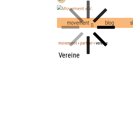
movement
blog
s
movement
›
partner
›
vereine
Vereine