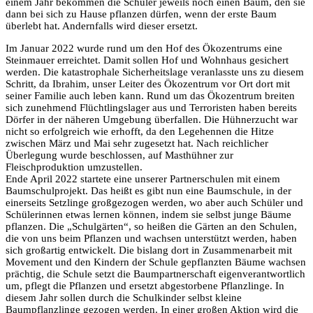
einem Jahr bekommen die Schüler jeweils noch einen Baum, den sie
dann bei sich zu Hause pflanzen dürfen, wenn der erste Baum
überlebt hat. Andernfalls wird dieser ersetzt.
Im Januar 2022 wurde rund um den Hof des Ökozentrums eine
Steinmauer erreichtet. Damit sollen Hof und Wohnhaus gesichert
werden. Die katastrophale Sicherheitslage veranlasste uns zu diesem
Schritt, da Ibrahim, unser Leiter des Ökozentrum vor Ort dort mit
seiner Familie auch leben kann. Rund um das Ökozentrum breiten
sich zunehmend Flüchtlingslager aus und Terroristen haben bereits
Dörfer in der näheren Umgebung überfallen. Die Hühnerzucht war
nicht so erfolgreich wie erhofft, da den Legehennen die Hitze
zwischen März und Mai sehr zugesetzt hat. Nach reichlicher
Überlegung wurde beschlossen, auf Masthühner zur
Fleischproduktion umzustellen.
Ende April 2022 startete eine unserer Partnerschulen mit einem
Baumschulprojekt. Das heißt es gibt nun eine Baumschule, in der
einerseits Setzlinge großgezogen werden, wo aber auch Schüler und
Schülerinnen etwas lernen können, indem sie selbst junge Bäume
pflanzen. Die „Schulgärten“, so heißen die Gärten an den Schulen,
die von uns beim Pflanzen und wachsen unterstützt werden, haben
sich großartig entwickelt. Die bislang dort in Zusammenarbeit mit
Movement und den Kindern der Schule gepflanzten Bäume wachsen
prächtig, die Schule setzt die Baumpartnerschaft eigenverantwortlich
um, pflegt die Pflanzen und ersetzt abgestorbene Pflanzlinge. In
diesem Jahr sollen durch die Schulkinder selbst kleine
Baumpflanzlinge gezogen werden. In einer großen Aktion wird die