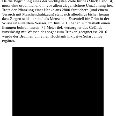
Da die Begrünung eines der wichtigsten Ziele für das Stück Land ist,
muss eine ordentliche, d.h. vor allem ziegensichere Umzäunung her.
Trotz der Pflanzung einer Hecke aus 2800 Sträuchern (und einem
Versuch mit Maschendrahtzaun) stellt sich allerdings bisher heraus,
dass Ziegen schlauer sind als Menschen. Essentiell für Grün in der
Wüste ist außerdem Wasser. Im Juni 2015 haben wir deshalb einen
Brunnen bohren lassen. 75 Meter tief, versorgt er das Gelände
zuverlässig mit Wasser, das sogar zum Trinken geeignet ist. 2016
wurde der Brunnen um einen Hochtank inklusive Solarpumpe
ergänzt.