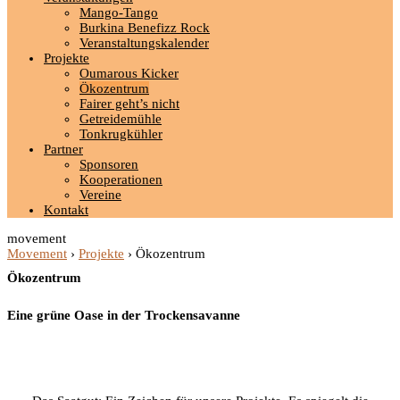
Mango-Tango
Burkina Benefizz Rock
Veranstaltungskalender
Projekte
Oumarous Kicker
Ökozentrum
Fairer geht’s nicht
Getreidemühle
Tonkrugkühler
Partner
Sponsoren
Kooperationen
Vereine
Kontakt
movement
Movement
›
Projekte
›
Ökozentrum
Ökozentrum
Eine grüne Oase in der Trockensavanne