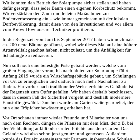
Wir konnten den Betrieb der Solarpumpe sicher stellen und haben
dafür gesorgt, dass jeder Baum einen eigenen Korbschutz bekommt.
Wir verstärkten den Zaun und leiteten Maßnahmen zur
Bodenverbesserung ein – wie immer gemeinsam mit der lokalen
Dorfbevölkerung, damit diese von den Investitionen und vor allem
vom Know-How unserer Techniker profitieren.
In der Regenzeit von Juni bis September 2017 haben wir nochmals
ca. 200 neue Bäume gepflanzt, wobei wir dieses Mal auf eine höhere
Artenvielfalt geachtet haben, nicht zuletzt, um die Anfälligkeit für
Schädlinge zu reduzieren.
Nun soll noch eine befestigte Piste gebaut werden, welche vom
großen Eingangstor voran, bis nach hinten zur Solarpumpe führt.
Anfang 2019 wurde ein Wirtschaftsgebäude gebaut, um Schulungen
vor Ort zu ermöglichen und dadurch noch mehr Nachahmer zu
finden. Ein vorher nach traditioneller Weise errichtetes Gebäude ist
der Regenzeit zum Opfer gefallen. Wir haben deshalb beschlossen,
dass in diesem Fall die Sicherheit vorgeht und deshalb modernere
Baustoffe gewählt. Daneben wurde am Garten weitergearbeitet, der
nun eine Tröpfchenbewässerung erhalten hat.
Vor Ort schauen immer wieder Freunde und Mitarbeiter von uns
nach dem Rechten, düngen die Pflanzen mit dem Mist, der z.B. bei
der Viehhaltung anfällt oder ernten Früchte aus dem Garten. Das
Gelände wird also schon jetzt genutzt und genossen. Außerdem
wurde das Projekt, gemeinsam mit Partnern, insbesondere Schulen,