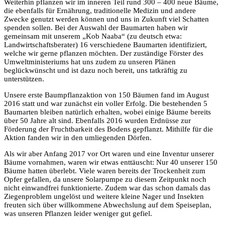
Weiterhin pflanzen wir im inneren Teil rund 300 – 400 neue Bäume,
die ebenfalls für Ernährung, traditionelle Medizin und andere
Zwecke genutzt werden können und uns in Zukunft viel Schatten
spenden sollen. Bei der Auswahl der Baumarten haben wir
gemeinsam mit unserem „Kob Naaba“ (zu deutsch etwa:
Landwirtschaftsberater) 16 verschiedene Baumarten identifiziert,
welche wir gerne pflanzen möchten. Der zuständige Förster des
Umweltministeriums hat uns zudem zu unseren Plänen
beglückwünscht und ist dazu noch bereit, uns tatkräftig zu
unterstützen.
Unsere erste Baumpflanzaktion von 150 Bäumen fand im August
2016 statt und war zunächst ein voller Erfolg. Die bestehenden 5
Baumarten bleiben natürlich erhalten, wobei einige Bäume bereits
über 50 Jahre alt sind. Ebenfalls 2016 wurden Erdnüsse zur
Förderung der Fruchtbarkeit des Bodens gepflanzt. Mithilfe für die
Aktion fanden wir in den umliegenden Dörfen.
Als wir aber Anfang 2017 vor Ort waren und eine Inventur unserer
Bäume vornahmen, waren wir etwas enttäuscht: Nur 40 unserer 150
Bäume hatten überlebt. Viele waren bereits der Trockenheit zum
Opfer gefallen, da unsere Solarpumpe zu diesem Zeitpunkt noch
nicht einwandfrei funktionierte. Zudem war das schon damals das
Ziegenproblem ungelöst und weitere kleine Nager und Insekten
freuten sich über willkommene Abwechslung auf dem Speiseplan,
was unseren Pflanzen leider weniger gut gefiel.