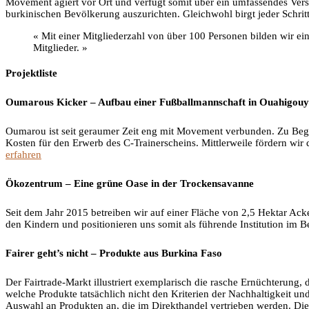
Movement agiert vor Ort und verfügt somit über ein umfassendes Verst
burkinischen Bevölkerung auszurichten. Gleichwohl birgt jeder Schrit
« Mit einer Mitgliederzahl von über 100 Personen bilden wir ei
Mitglieder. »
Projektliste
Oumarous Kicker – Aufbau einer Fußballmannschaft in Ouahigou
Oumarou ist seit geraumer Zeit eng mit Movement verbunden. Zu Beginn
Kosten für den Erwerb des C-Trainerscheins. Mittlerweile fördern wi
erfahren
Ökozentrum – Eine grüne Oase in der Trockensavanne
Seit dem Jahr 2015 betreiben wir auf einer Fläche von 2,5 Hektar Ac
den Kindern und positionieren uns somit als führende Institution im 
Fairer geht’s nicht – Produkte aus Burkina Faso
Der Fairtrade-Markt illustriert exemplarisch die rasche Ernüchterung, d
welche Produkte tatsächlich nicht den Kriterien der Nachhaltigkeit un
Auswahl an Produkten an, die im Direkthandel vertrieben werden. Die 