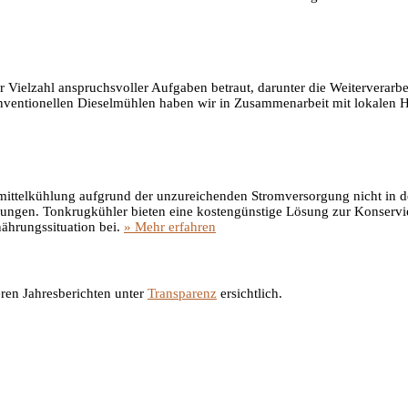
 Vielzahl anspruchsvoller Aufgaben betraut, darunter die Weiterverarbe
nventionellen Dieselmühlen haben wir in Zusammenarbeit mit lokalen H
smittelkühlung aufgrund der unzureichenden Stromversorgung nicht in dem
örungen. Tonkrugkühler bieten eine kostengünstige Lösung zur Konserv
ährungssituation bei.
» Mehr erfahren
eren Jahresberichten unter
Transparenz
ersichtlich.