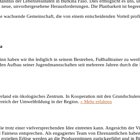
ändnis der Lebensrealitäten in Burkina Faso. Dies ermöglicht es uns, un
t neue, unvorhergesehene Herausforderungen. Die Planbarkeit ist begre
ne wachsende Gemeinschaft, die von einem entscheidenden Vorteil profi
ya
 haben wir ihn lediglich in seinem Bestreben, Fußballtrainer zu werde
r den Aufbau seiner Jugendmannschaften seit mehreren Jahren durch die
kerland ein ökologisches Zentrum. In Kooperation mit den Grundschulen
Bereich der Umweltbildung in der Region.
» Mehr erfahren
ie trotz einer vielversprechenden Idee eintreten kann. Angesichts der Vi
d Fairness entsprechen. Als engagiertes Team von Ehrenamtlichen haben 
erzielten Erlöse werden an die Produzentinnen zurückgeführt und in Bil