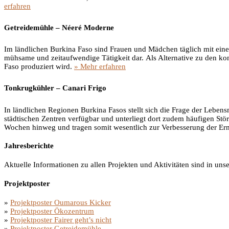
erfahren
Getreidemühle – Néeré Moderne
Im ländlichen Burkina Faso sind Frauen und Mädchen täglich mit einer
mühsame und zeitaufwendige Tätigkeit dar. Als Alternative zu den ko
Faso produziert wird.
» Mehr erfahren
Tonkrugkühler – Canari Frigo
In ländlichen Regionen Burkina Fasos stellt sich die Frage der Leben
städtischen Zentren verfügbar und unterliegt dort zudem häufigen St
Wochen hinweg und tragen somit wesentlich zur Verbesserung der Ern
Jahresberichte
Aktuelle Informationen zu allen Projekten und Aktivitäten sind in uns
Projektposter
»
Projektposter Oumarous Kicker
»
Projektposter Ökozentrum
»
Projektposter Fairer geht’s nicht
»
Projektposter Getreidemühle