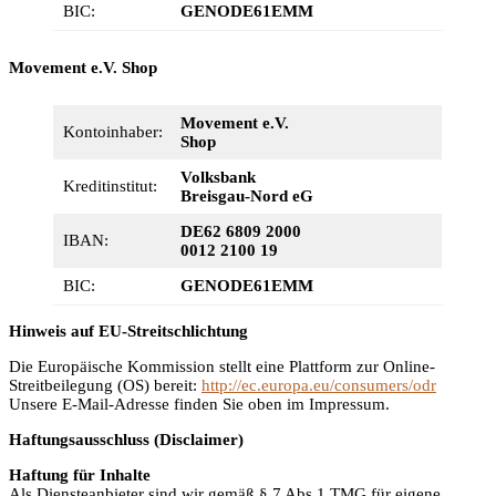
BIC:
GENODE61EMM
Movement e.V. Shop
Movement e.V.
Kontoinhaber:
Shop
Volksbank
Kreditinstitut:
Breisgau-Nord eG
DE62 6809 2000
IBAN:
0012 2100 19
BIC:
GENODE61EMM
Hinweis auf EU-Streitschlichtung
Die Europäische Kommission stellt eine Plattform zur Online-
Streitbeilegung (OS) bereit:
http://ec.europa.eu/consumers/odr
Unsere E-Mail-Adresse finden Sie oben im Impressum.
Haftungsausschluss (Disclaimer)
Haftung für Inhalte
Als Diensteanbieter sind wir gemäß § 7 Abs.1 TMG für eigene