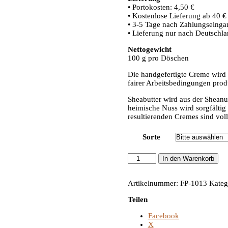
• Portokosten: 4,50 €
• Kostenlose Lieferung ab 40 €
• 3-5 Tage nach Zahlungseinga
• Lieferung nur nach Deutschl
Nettogewicht
100 g pro Döschen
Die handgefertigte Creme wird 
fairer Arbeitsbedingungen produ
Sheabutter wird aus der Shean
heimische Nuss wird sorgfältig 
resultierenden Cremes sind voll
Sorte
Sheabuttercreme
In den Warenkorb
Menge
Artikelnummer:
FP-1013
Kateg
Teilen
Facebook
X