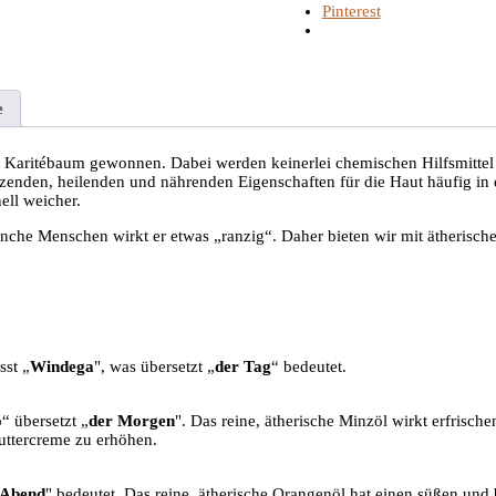
Pinterest
e
 Karitébaum gewonnen. Dabei werden keinerlei chemischen Hilfsmittel
enden, heilenden und nährenden Eigenschaften für die Haut häufig in d
ell weicher.
nche Menschen wirkt er etwas „ranzig“. Daher bieten wir mit ätherische
sst „
Windega
", was übersetzt „
der Tag
“ bedeutet.
o
“ übersetzt „
der Morgen
". Das reine, ätherische Minzöl wirkt erfrisc
uttercreme zu erhöhen.
 Abend
" bedeutet. Das reine, ätherische Orangenöl hat einen süßen un