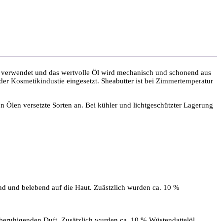
 verwendet und das wertvolle Öl wird mechanisch und schonend aus
er Kosmetikindustie eingesetzt. Sheabutter ist bei Zimmertemperatur
n Ölen versetzte Sorten an. Bei kühler und lichtgeschützter Lagerung
hend und belebend auf die Haut. Zuästzlich wurden ca. 10 %
d beruhigenden Duft. Zusätzlich wurden ca. 10 % Wüstendattelöl