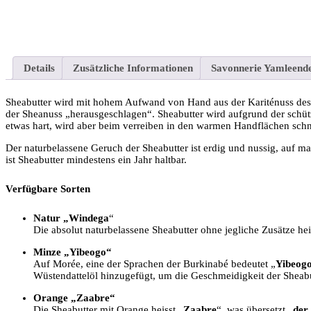
Details
Zusätzliche Informationen
Savonnerie Yamleend
Sheabutter wird mit hohem Aufwand von Hand aus der Kariténuss des
der Sheanuss „herausgeschlagen“. Sheabutter wird aufgrund der schütz
etwas hart, wird aber beim verreiben in den warmen Handflächen schn
Der naturbelassene Geruch der Sheabutter ist erdig und nussig, auf ma
ist Sheabutter mindestens ein Jahr haltbar.
Verfügbare Sorten
Natur „Windega
“
Die absolut naturbelassene Sheabutter ohne jegliche Zusätze hei
Minze „Yibeogo“
Auf Morée, eine der Sprachen der Burkinabé bedeutet „
Yibeog
Wüstendattelöl hinzugefügt, um die Geschmeidigkeit der Sheab
Orange „Zaabre“
Die Sheabutter mit Orange heisst „
Zaabre
“, was übersetzt „
der