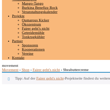
Mango-Tango
Burkina Benefizz Rock
Veranstaltungskalender
Projekte
Oumarous Kicker
Ökozentrum
Fairer geht’s nicht
Getreidemühle
Tonkrugkühler
Partner
Sponsoren
Kooperationen
Vereine
Kontakt
movement
Movement
›
Shop
›
Fairer geht's nicht
›
Sheabuttercreme
Tipp: Auf der
Fairer geht's nicht
-Projektseite findest du weit