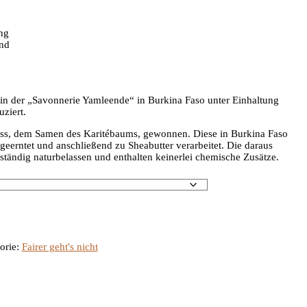
ng
and
in der „Savonnerie Yamleende“ in Burkina Faso unter Einhaltung
ziert.
uss, dem Samen des Karitébaums, gewonnen. Diese in Burkina Faso
geerntet und anschließend zu Sheabutter verarbeitet. Die daraus
ständig naturbelassen und enthalten keinerlei chemische Zusätze.
orie:
Fairer geht's nicht