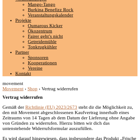
Mango-Tango
Burkina Benefizz Rock
Veranstaltungskalender
Projekte
Oumarous Kicker
Ökozentrum
Fairer geht’s nicht
Getreidemühle
Tonkrugkühler
Partner
Sponsoren
Kooperationen
Vereine
Kontakt
movement
Movement
›
Shop
›
Vertrag widerrufen
Vertrag widerrufen
Gemäß der
Richtlinie (EU) 2023/2673
steht dir die Möglichkeit zu,
den mit Movement abgeschlossenen Kaufvertrag innerhalb eines
Zeitraums von 14 Tagen ab dem Datum der Lieferung ohne Angabe
von Gründen zu widerrufen. Hierzu bitten wir dich das
untenstehende Widerrufsformular auszufüllen.
Es wird darauf hingewiesen, dass insbesondere das Produkt „Frische