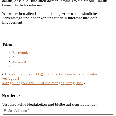
darauf, dass alle Hilfe auch dort ankommt, wo sie hinsoll. Darauf
kannst du dich verlassen.
Wir wünschen allen frohe, hoffnungsvolle und besinnliche
Adventstage und bedanken uns für dein Interesse und dein
Engagement.
Teilen
Facebook
X
Pinterest
‹
Trockenmangos (500 g) und Trockentomaten sind wieder
verfügbar!
Mango-Tango 2025 – Auf die Mangos, fertig, los!
›
Newsletter
Verpasse keine Neuigkeiten und bleibe auf dem Laufenden.