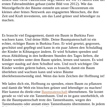
ersten Fahrradmühlen gebaut (siehe Bild von 2012). Wie das
Wurzelgeflecht der Bäume entsteht um unser Ökozentrum ein
kleines aber feines Netzwerk aus engagierten Menschen, die ihre
Zeit und Kraft investieren, um das Land grüner und lebendiger zu
machen.
Es braucht viel Engagement, damit ein Baum in Burkina Faso
wachsen kann. Und deine Hilfe. Deine Baumpatenschaft ist ein
echter, richtiger Baum in Burkina Faso. Er wird gesetzt, gegossen,
geschützt und gepflegt und kann in ein paar Jahren den Schulalltag
der Kinder in Kibtangaye ändern. Er wird Schatten spenden und
etwas Abkühlung in den heißesten Stunden des Tages liefern, die
Kinder werden unter dem Baum spielen, lernen und tanzen. Es wird
weniger staubig auf dem Schulhof sein. Und noch wichtiger: Die
Kinder werden gelernt haben, was es braucht, damit ein Baum
überleben und wachsen kann und wieso Bäume
überlebensnotwendig sind. Wenn das kein Zeichen der Hoffnung ist!
Wir laden dich ein, Hoffnung zu spenden, einen Baum zu pflanzen
und damit die Welt ein bisschen grüner und lebendiger zu machen!
Hier kannst du direkt eine
Baumpatenschaft
übernehmen. Sie kostet
gerade so viel wie ein Tannenbaum. Und es ist ganz unerheblich, ob
du die Baumpatenschaft trotz des Tannenbaums, wegen des
Tannenbaums oder anstatt eines Tannenbaums übernimmst. In jedem