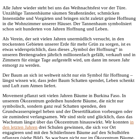
Alle Jahre wieder steht bei uns das Weihnachtsfest vor der Türe.
Unzählige Tannenbäume säumen Straßenränder, schmücken
Innenstädte und Vorgärten und bringen nicht zuletzt grüne Hoffnung
in die Wohnzimmer unserer Häuser. Der Tannenbaum symbolisiert
schon seit hunderten von Jahren Hoffnung und Leben.
Als Verein, der seit vielen Jahren unermüdlich versucht, in den
trockensten Gebieten unserer Erde für mehr Grün zu sorgen, ist es
etwas widersprüchlich, dass dieses „Symbol der Hoffnung“ in
unseren Breitengraden jährlich millionenfach gefällt, verkauft und in
Zimmern für einige Tage aufgestellt wird, um dann im neuen Jahr
entsorgt zu werden.
Der Baum an sich ist weltweit nicht nur ein Symbol für Hoffnung –
längst wissen wir, dass jeder Baum Schatten spendet, Leben schenkt
und Luft zum Atmen liefert.
Movement pflanzt seit vielen Jahren Bäume in Burkina Faso. In
unserem Ökozentrum gedeihen hunderte Bäume, die nicht nur
symbolisch, sondern ganz real Schatten spenden, den
Grundwasserspiegel heben und der Desertifikation vorbeugen oder
sie zumindest verlangsamen. Wir sind stolz und glücklich, dass das
Wachstum längst über das Ökozentrum hinauswirkt. Wir konnten
in
den letzten Jahren
drei Schulen gewinnen, die sich vor Ort
engagieren und mit den SchülerInnen Bäume auf den Schulhöfen
pflanzen (siehe Bild). So wachsen nicht nur im Ökozentrum Bäume,