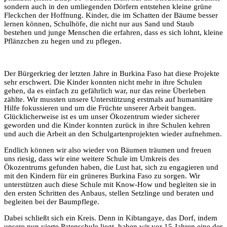
sondern auch in den umliegenden Dörfern entstehen kleine grüne
Fleckchen der Hoffnung. Kinder, die im Schatten der Bäume besser
lernen können, Schulhöfe, die nicht nur aus Sand und Staub
bestehen und junge Menschen die erfahren, dass es sich lohnt, kleine
Pflänzchen zu hegen und zu pflegen.
Der Bürgerkrieg der letzten Jahre in Burkina Faso hat diese Projekte
sehr erschwert. Die Kinder konnten nicht mehr in ihre Schulen
gehen, da es einfach zu gefährlich war, nur das reine Überleben
zählte. Wir mussten unsere Unterstützung erstmals auf humanitäre
Hilfe fokussieren und um die Früchte unserer Arbeit bangen.
Glücklicherweise ist es um unser Ökozentrum wieder sicherer
geworden und die Kinder konnten zurück in ihre Schulen kehren
und auch die Arbeit an den Schulgartenprojekten wieder aufnehmen.
Endlich können wir also wieder von Bäumen träumen und freuen
uns riesig, dass wir eine weitere Schule im Umkreis des
Ökozentrums gefunden haben, die Lust hat, sich zu engagieren und
mit den Kindern für ein grüneres Burkina Faso zu sorgen. Wir
unterstützen auch diese Schule mit Know-How und begleiten sie in
den ersten Schritten des Anbaus, stellen Setzlinge und beraten und
begleiten bei der Baumpflege.
Dabei schließt sich ein Kreis. Denn in Kibtangaye, das Dorf, indem
unsere nun vierte Patenschule liegt, haben wir vor 15 Jahren eine der