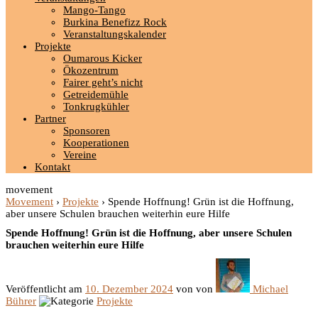
Mango-Tango
Burkina Benefizz Rock
Veranstaltungskalender
Projekte
Oumarous Kicker
Ökozentrum
Fairer geht’s nicht
Getreidemühle
Tonkrugkühler
Partner
Sponsoren
Kooperationen
Vereine
Kontakt
movement
Movement
›
Projekte
›
Spende Hoffnung! Grün ist die Hoffnung,
aber unsere Schulen brauchen weiterhin eure Hilfe
Spende Hoffnung! Grün ist die Hoffnung, aber unsere Schulen
brauchen weiterhin eure Hilfe
Veröffentlicht am
10. Dezember 2024
von
von
Michael
Bührer
Projekte