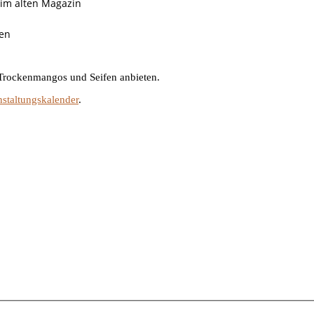
r im alten Magazin
en
 Trockenmangos und Seifen anbieten.
nstaltungskalender
.