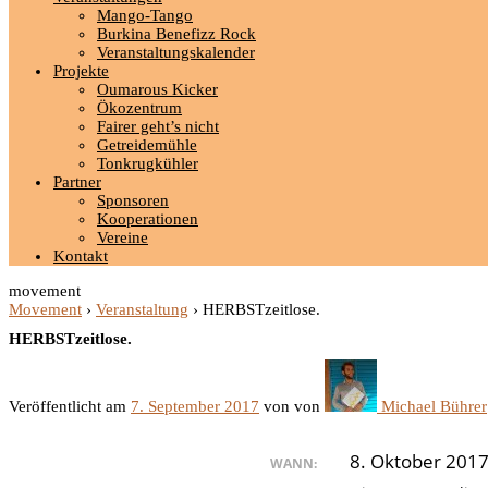
Mango-Tango
Burkina Benefizz Rock
Veranstaltungskalender
Projekte
Oumarous Kicker
Ökozentrum
Fairer geht’s nicht
Getreidemühle
Tonkrugkühler
Partner
Sponsoren
Kooperationen
Vereine
Kontakt
movement
Movement
›
Veranstaltung
›
HERBSTzeitlose.
HERBSTzeitlose.
Veröffentlicht am
7. September 2017
von
von
Michael Bührer
8. Oktober 2017
WANN: