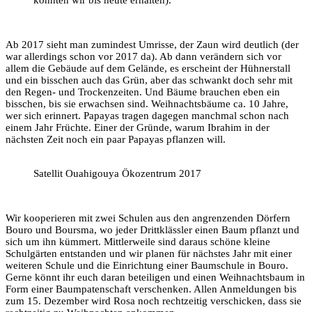
konnten wir bis heute erhalten).
Ab 2017 sieht man zumindest Umrisse, der Zaun wird deutlich (der
war allerdings schon vor 2017 da). Ab dann verändern sich vor
allem die Gebäude auf dem Gelände, es erscheint der Hühnerstall
und ein bisschen auch das Grün, aber das schwankt doch sehr mit
den Regen- und Trockenzeiten. Und Bäume brauchen eben ein
bisschen, bis sie erwachsen sind. Weihnachtsbäume ca. 10 Jahre,
wer sich erinnert. Papayas tragen dagegen manchmal schon nach
einem Jahr Früchte. Einer der Gründe, warum Ibrahim in der
nächsten Zeit noch ein paar Papayas pflanzen will.
Satellit Ouahigouya Ökozentrum 2017
Wir kooperieren mit zwei Schulen aus den angrenzenden Dörfern
Bouro und Boursma, wo jeder Drittklässler einen Baum pflanzt und
sich um ihn kümmert. Mittlerweile sind daraus schöne kleine
Schulgärten entstanden und wir planen für nächstes Jahr mit einer
weiteren Schule und die Einrichtung einer Baumschule in Bouro.
Gerne könnt ihr euch daran beteiligen und einen Weihnachtsbaum in
Form einer Baumpatenschaft verschenken. Allen Anmeldungen bis
zum 15. Dezember wird Rosa noch rechtzeitig verschicken, dass sie