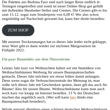
Die Paletten aus Burkina Faso sind nach langer Reise endlich in
Teningen eingetroffen und somit ist unser Online-Shop gut gefüllt
mit duftenden Sheabutter-Seifen und Cremes. Die Cremes gibt es bis
zum 15.12. sogar zum Sonderpreis von 6,00 €! Wer also schon
ungeduldig auf Nachschub gewartet hat, kann hier direkt bestellen:
ZUM SHOP
Mit unseren Trockenmangos hat es dieses Jahr leider nicht geklappt,
neue Ware gibt es dann wieder zur nächsten Mangosaison im
Frühjahr 2022.
Ein paar Bauminfos aus dem Ökozentrum
Letztes Jahr kurz vor Weihnachten haben wir mit Statistiken von
Weihnachtsbäumen Werbung für unsere Baumpatenschaften
gemacht. Dieses Jahr möchten wir etwas früher damit anfangen.
Denn wenn sogar die Verbraucherzentrale der Meinung ist, man
sollte sich dieses Jahr mit Geschenken sputen, dann gilt das auch für
Bäume! Also für unsere Bäume. Weihnachtsbäume kann man auch
noch kurz vor knapp im Internet bestellen. 13 % der Deutschen
machen das angeblich auch. (Wer will kann
hier
direkt eine
Baumpatenschaft bestellen!)
Würde jemand allerdings einen schönen deutschen Weihnachtsbaum