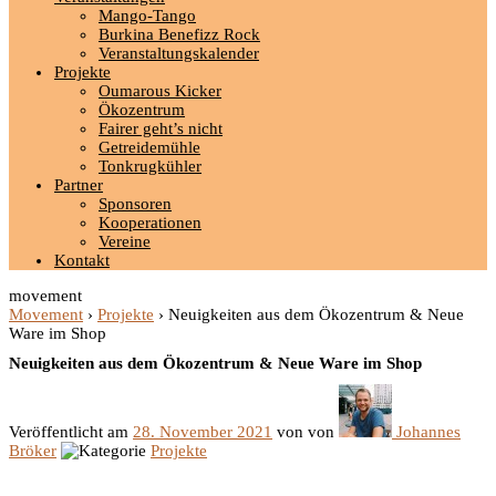
Mango-Tango
Burkina Benefizz Rock
Veranstaltungskalender
Projekte
Oumarous Kicker
Ökozentrum
Fairer geht’s nicht
Getreidemühle
Tonkrugkühler
Partner
Sponsoren
Kooperationen
Vereine
Kontakt
movement
Movement
›
Projekte
›
Neuigkeiten aus dem Ökozentrum & Neue
Ware im Shop
Neuigkeiten aus dem Ökozentrum & Neue Ware im Shop
Veröffentlicht am
28. November 2021
von
von
Johannes
Bröker
Projekte