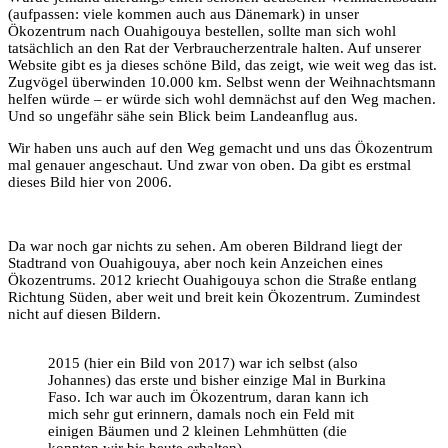
(aufpassen: viele kommen auch aus Dänemark) in unser
Ökozentrum nach Ouahigouya bestellen, sollte man sich wohl
tatsächlich an den Rat der Verbraucherzentrale halten. Auf unserer
Website gibt es ja dieses schöne Bild, das zeigt, wie weit weg das ist.
Zugvögel überwinden 10.000 km. Selbst wenn der Weihnachtsmann
helfen würde – er würde sich wohl demnächst auf den Weg machen.
Und so ungefähr sähe sein Blick beim Landeanflug aus.
Wir haben uns auch auf den Weg gemacht und uns das Ökozentrum
mal genauer angeschaut. Und zwar von oben. Da gibt es erstmal
dieses Bild hier von 2006.
Da war noch gar nichts zu sehen. Am oberen Bildrand liegt der
Stadtrand von Ouahigouya, aber noch kein Anzeichen eines
Ökozentrums. 2012 kriecht Ouahigouya schon die Straße entlang
Richtung Süden, aber weit und breit kein Ökozentrum. Zumindest
nicht auf diesen Bildern.
2015 (hier ein Bild von 2017) war ich selbst (also
Johannes) das erste und bisher einzige Mal in Burkina
Faso. Ich war auch im Ökozentrum, daran kann ich
mich sehr gut erinnern, damals noch ein Feld mit
einigen Bäumen und 2 kleinen Lehmhütten (die