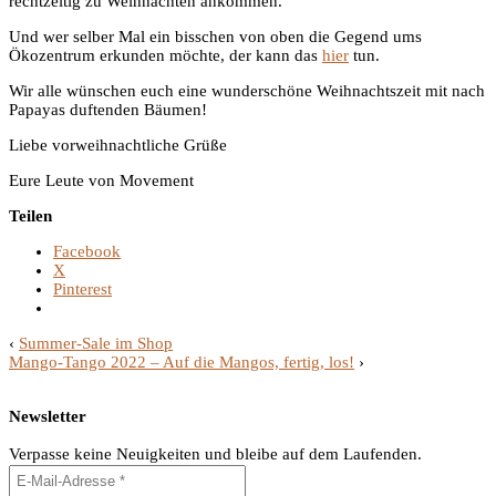
rechtzeitig zu Weihnachten ankommen.
Und wer selber Mal ein bisschen von oben die Gegend ums
Ökozentrum erkunden möchte, der kann das
hier
tun.
Wir alle wünschen euch eine wunderschöne Weihnachtszeit mit nach
Papayas duftenden Bäumen!
Liebe vorweihnachtliche Grüße
Eure Leute von Movement
Teilen
Facebook
X
Pinterest
‹
Summer-Sale im Shop
Mango-Tango 2022 – Auf die Mangos, fertig, los!
›
Newsletter
Verpasse keine Neuigkeiten und bleibe auf dem Laufenden.