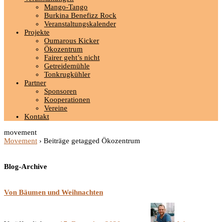
Mango-Tango
Burkina Benefizz Rock
Veranstaltungskalender
Projekte
Oumarous Kicker
Ökozentrum
Fairer geht’s nicht
Getreidemühle
Tonkrugkühler
Partner
Sponsoren
Kooperationen
Vereine
Kontakt
movement
Movement
›
Beiträge getagged Ökozentrum
Blog-Archive
Von Bäumen und Weihnachten