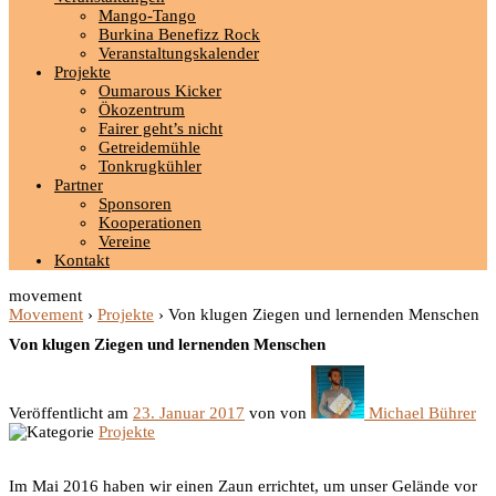
Mango-Tango
Burkina Benefizz Rock
Veranstaltungskalender
Projekte
Oumarous Kicker
Ökozentrum
Fairer geht’s nicht
Getreidemühle
Tonkrugkühler
Partner
Sponsoren
Kooperationen
Vereine
Kontakt
movement
Movement
›
Projekte
›
Von klugen Ziegen und lernenden Menschen
Von klugen Ziegen und lernenden Menschen
Veröffentlicht am
23. Januar 2017
von
von
Michael Bührer
Projekte
Im Mai 2016 haben wir einen Zaun errichtet, um unser Gelände vor