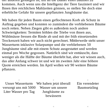
der anderen gestiegen ist, um an die Blätter eines Baumes zu
kommen. Auch wenn uns die Intelligenz der Tiere fasziniert und wir
Ihnen ihre reichlichen Mahlzeiten gönnen, so stellen Sie doch eine
erhebliche Gefahr für unsere gepflanzten Jungbäume dar.
Wir haben für jeden Baum einen geflochtenen Korb als Schutz in
Auftrag gegeben und konnten so zumindest die verbliebenen Bäume
noch retten. Neben Ziegen gibt es außerdem noch andere
Schwierigkeiten: Termiten höhlen die Triebe von ihnen aus,
Wühlmäuse fressen die Rinde ab und mit der früh einsetzenden
Trockenzeit haben wir auch nicht gerechnet. Mittlerweile steht unser
Wasserturm inklusive Solarpumpe und die verbliebenen 50
Jungbäume sind alle mit einem Schutz ausgestattet und werden
einmal pro Woche gegossen. Natürlich sind wir enttäuscht, dass
weniger als die Hälfte der Bäume überlebt hat, aber wir wissen auch,
das aller Anfang schwer ist und wir im zweiten Jahr eine höhere
Quote erreichen werden. Im April wollen wir 90 weitere Bäume
pflanzen.
Unser Wasserturm
Wir haben jetzt überall
Ein verendeter
versorgt uns mit 5000
Wasser um unsere
Baumsetzling
Liter Wasser pro Tag
Jungbäume zu
bewässern