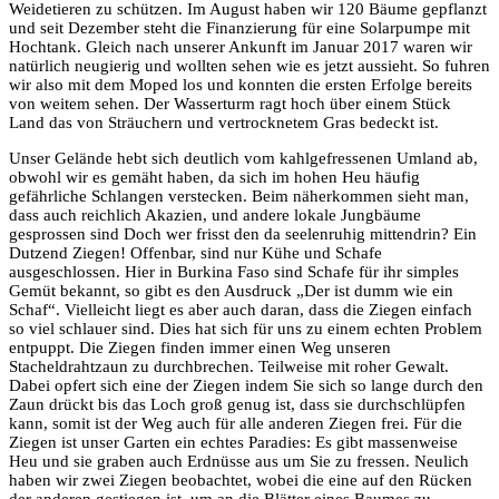
Weidetieren zu schützen. Im August haben wir 120 Bäume gepflanzt
und seit Dezember steht die Finanzierung für eine Solarpumpe mit
Hochtank. Gleich nach unserer Ankunft im Januar 2017 waren wir
natürlich neugierig und wollten sehen wie es jetzt aussieht. So fuhren
wir also mit dem Moped los und konnten die ersten Erfolge bereits
von weitem sehen. Der Wasserturm ragt hoch über einem Stück
Land das von Sträuchern und vertrocknetem Gras bedeckt ist.
Unser Gelände hebt sich deutlich vom kahlgefressenen Umland ab,
obwohl wir es gemäht haben, da sich im hohen Heu häufig
gefährliche Schlangen verstecken. Beim näherkommen sieht man,
dass auch reichlich Akazien, und andere lokale Jungbäume
gesprossen sind Doch wer frisst den da seelenruhig mittendrin? Ein
Dutzend Ziegen! Offenbar, sind nur Kühe und Schafe
ausgeschlossen. Hier in Burkina Faso sind Schafe für ihr simples
Gemüt bekannt, so gibt es den Ausdruck „Der ist dumm wie ein
Schaf“. Vielleicht liegt es aber auch daran, dass die Ziegen einfach
so viel schlauer sind. Dies hat sich für uns zu einem echten Problem
entpuppt. Die Ziegen finden immer einen Weg unseren
Stacheldrahtzaun zu durchbrechen. Teilweise mit roher Gewalt.
Dabei opfert sich eine der Ziegen indem Sie sich so lange durch den
Zaun drückt bis das Loch groß genug ist, dass sie durchschlüpfen
kann, somit ist der Weg auch für alle anderen Ziegen frei. Für die
Ziegen ist unser Garten ein echtes Paradies: Es gibt massenweise
Heu und sie graben auch Erdnüsse aus um Sie zu fressen. Neulich
haben wir zwei Ziegen beobachtet, wobei die eine auf den Rücken