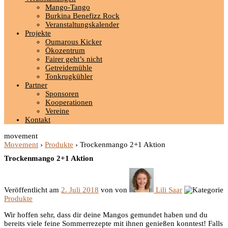
Mango-Tango
Burkina Benefizz Rock
Veranstaltungskalender
Projekte
Oumarous Kicker
Ökozentrum
Fairer geht’s nicht
Getreidemühle
Tonkrugkühler
Partner
Sponsoren
Kooperationen
Vereine
Kontakt
movement
Movement
›
Produkte
›
Trockenmango 2+1 Aktion
Trockenmango 2+1 Aktion
Veröffentlicht am
2. Juli 2018
von
von
Lili Saar
Produkte
Wir hoffen sehr, dass dir deine Mangos gemundet haben und du
bereits viele feine Sommerrezepte mit ihnen genießen konntest! Falls