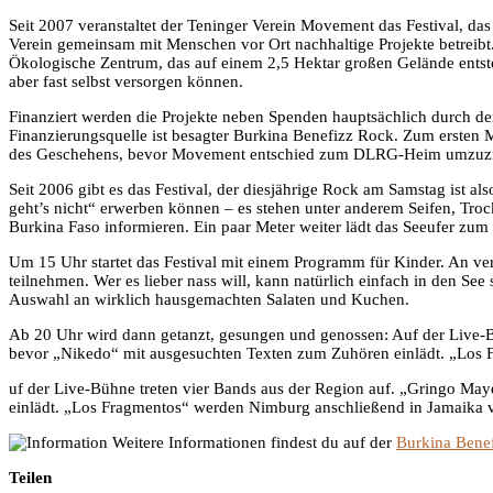
Seit 2007 veranstaltet der Teninger Verein Movement das Festival, das
Verein gemeinsam mit Menschen vor Ort nachhaltige Projekte betreibt.
Ökologische Zentrum, das auf einem 2,5 Hektar großen Gelände entste
aber fast selbst versorgen können.
Finanziert werden die Projekte neben Spenden hauptsächlich durch d
Finanzierungsquelle ist besagter Burkina Benefizz Rock. Zum ersten 
des Geschehens, bevor Movement entschied zum DLRG-Heim umzuz
Seit 2006 gibt es das Festival, der diesjährige Rock am Samstag ist 
geht’s nicht“ erwerben können – es stehen unter anderem Seifen, Tr
Burkina Faso informieren. Ein paar Meter weiter lädt das Seeufer zum
Um 15 Uhr startet das Festival mit einem Programm für Kinder. An ver
teilnehmen. Wer es lieber nass will, kann natürlich einfach in den 
Auswahl an wirklich hausgemachten Salaten und Kuchen.
Ab 20 Uhr wird dann getanzt, gesungen und genossen: Auf der Live-Bü
bevor „Nikedo“ mit ausgesuchten Texten zum Zuhören einlädt. „Los 
uf der Live-Bühne treten vier Bands aus der Region auf. „Gringo May
einlädt. „Los Fragmentos“ werden Nimburg anschließend in Jamaika v
Weitere Informationen findest du auf der
Burkina Bene
Teilen