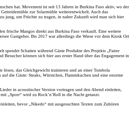
nschen hat. Movement ist seit 13 Jahren in Burkina Faso aktiv, wo der
e Getreidemühle zur Solarmühle weiterentwickelt. Auch das
u jung, um Früchte zu tragen, in naher Zukunft wird man sich hier
n frische Mangos direkt aus Burkina Faso verkauft. Eine weitere
ersee Gastgeber. Bis 2017 war allerdings die Wiese vor dem Kiosk Ort
elt spendet Schatten während Gäste Produkte des Projekts „Fairer
nd Besucher können sich hier aus erster Hand über das Engagement in
e lösen, das Gleichgewicht trainieren und an einer Tombola
den auf die Gäste: Steaks, Würstchen, Flammkuchen und eine enorme
ieder in acoustischer Version vortragen und den Abend einleiten,
t „Sporr“ wird zu Rock’n’Roll in die Nacht getanzt.
 einleiten, bevor „Nikedo“ mit ausgesuchten Texten zum Zuhören