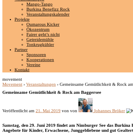
Mango-Tango
Burkina Benefizz Rock
Veranstaltungskalender
Projekte
Oumarous Kicker
Ökozentrum
Fairer geht’s nicht
Getreidemühle
Tonkrugkühler
Partner
Sponsoren
Kooperationen
Vereine
Kontakt
movement
Movement
›
Veranstaltungen
›
Gemeinsame Gemütlichkeit & Rock am
Gemeinsame Gemütlichkeit & Rock am Baggersee
Veröffentlicht am
21. Mai 2019
von
von
Johannes Bröker
Samstag, den 29. Juni 2019 findet am Nimburger See das Burkina
Angebote für Kinder, Erwachsene, Junggebliebene und gut Gealte