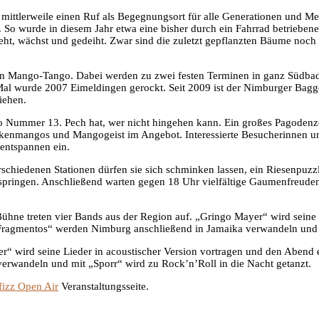
 mittlerweile einen Ruf als Begegnungsort für alle Generationen und Me
 So wurde in diesem Jahr etwa eine bisher durch ein Fahrrad betrieben
ht, wächst und gedeiht. Zwar sind die zuletzt gepflanzten Bäume noch z
en Mango-Tango. Dabei werden zu zwei festen Terminen in ganz Südbade
Mal wurde 2007 Eimeldingen gerockt. Seit 2009 ist der Nimburger Bagg
iehen.
also Nummer 13. Pech hat, wer nicht hingehen kann. Ein großes Pagodenz
ockenmangos und Mangogeist im Angebot. Interessierte Besucherinnen u
 entspannen ein.
schiedenen Stationen dürfen sie sich schminken lassen, ein Riesenpuzzl
See springen. Anschließend warten gegen 18 Uhr vielfältige Gaumenfreu
hne treten vier Bands aus der Region auf. „Gringo Mayer“ wird seine L
Fragmentos“ werden Nimburg anschließend in Jamaika verwandeln und mi
er“ wird seine Lieder in acoustischer Version vortragen und den Abend
erwandeln und mit „Sporr“ wird zu Rock’n’Roll in die Nacht getanzt.
fizz Open Air
Veranstaltungsseite.